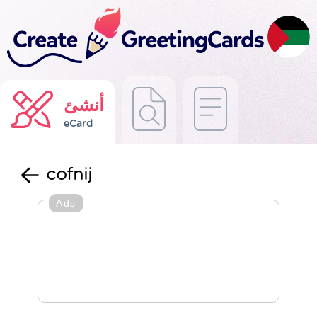
أنشئ
eCard
cofnij
Ads