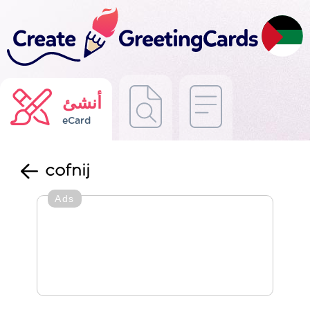
أنشئ
eCard
cofnij
Ads